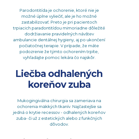
Parodontitída je ochorenie, ktoré nie je
možné úplne vyliečiť, ale je ho možné
zastabilizovať. Preto je pri pacientoch
trpiacich paradontitídou mimoriadne dôležité
dodržiavanie pravidelných návštev
ambulancie dentálnej hygieny, aj po ukončení
počiatočnej terapie. V prípade, že máte
podozrenie že týmto ochorením trpíte,
vyhľadajte pomoc lekára čo najskôr.
Liečba odhalených
koreňov zuba
Mukogingiválna chirurgia sa zameriava na
ochorenia mäkkých tkanív. Najčastejšie sa
jedná o krytie recessov - odhalených koreňov
zuba- či už z estetických alebo z funkčných
dôvodov.