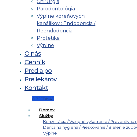
Chirurgia
Parodontológia
Výplne koreňových
kanálikov : Endodoncia /
Reendodoncia
Protetika
Výplne
O nás
Cenník
Pred a po
Pre lekárov
Kontakt
OBJEDNAŤ
Domov
Služby
Konzultácia / Vstupné vyšetrenie / Preventívna 
Dentálna hygiena / Pieskovanie / Bielenie zubo
Výplne