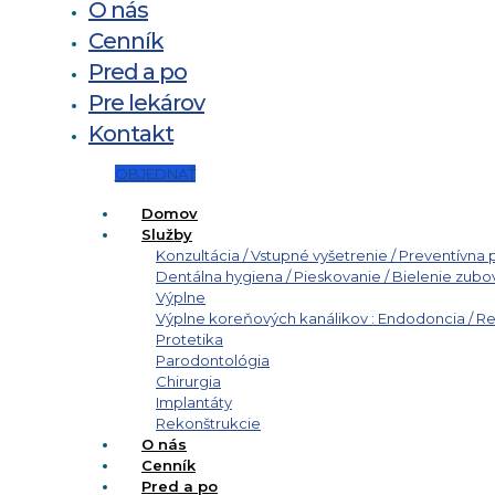
O nás
Cenník
Pred a po
Pre lekárov
Kontakt
OBJEDNAŤ
Domov
Služby
Konzultácia / Vstupné vyšetrenie / Preventívna 
Dentálna hygiena / Pieskovanie / Bielenie zubo
Výplne
Výplne koreňových kanálikov : Endodoncia / 
Protetika
Parodontológia
Chirurgia
Implantáty
Rekonštrukcie
O nás
Cenník
Pred a po