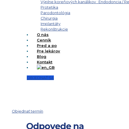
Výplne koreňových kanálikov : Endodoncia / 
Protetika
Parodontológia
Chirurgia
Implantáty
Rekonštrukcie
O nás
Cenník
Pred a po
Pre lekárov
Blog
Kontakt
OBJEDNAŤ SA
Parodontológia
Objednať termín
Odpovede na